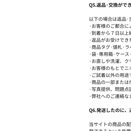
Q5.返品·交換が
以下の場合は返品·
·お客様のご都合に
·到着から７日以上
·返品がお受けでき
·商品タグ·値札·
·袋·専用箱·ケー
·お直しや洗濯、ク
·お客様のもとでニ
·ご試着以外の用途
·商品の一部または
·写真提供、問題点
·弊社へのご連絡な
Q6.発送したのに
当サイトの商品の配